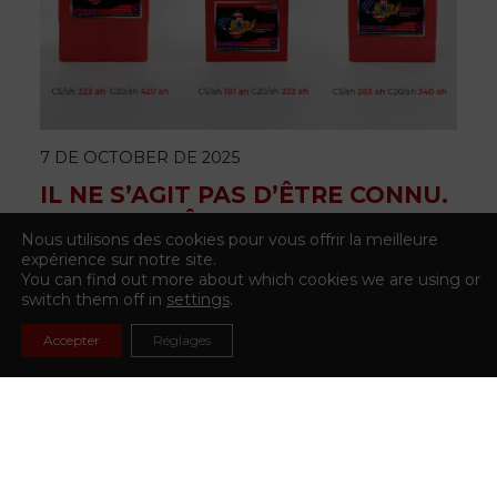
7 DE OCTOBER DE 2025
IL NE S’AGIT PAS D’ÊTRE CONNU.
IL S’AGIT D’ÊTRE MEILLEUR.
Nous utilisons des cookies pour vous offrir la meilleure
expérience sur notre site.
You can find out more about which cookies we are using or
switch them off in
settings
.
Accepter
Réglages