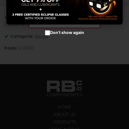
Configurer les cookies
Accepter les cookies
Adaptable/Compatible avec les références:
2326011210 , 2601802000 ,
Don't show again
Catégorie:
Roues
Poids:
0.0000
HOME
ABOUT US
PRODUITS