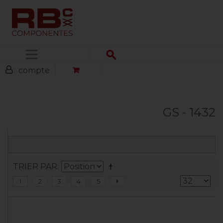
Menu
compte
GS - 1432
FILTRE
TRIER PAR
1
2
3
4
5