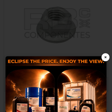
×
Les cookies nous permettent de
personnaliser le contenu et les
ECROU HEXAGONALE 3/8-16 AD/CO/EQ GE
annonces, d’offrir des
fonctionnalités relatives aux médias
RB014846
sociaux et analyser notre trafic.
Nous partageons également des
informations sur l’utilisation de
notre site avec nos partenaires des
médias sociaux, de publicité et
d’analyse, qui peuvent combiner