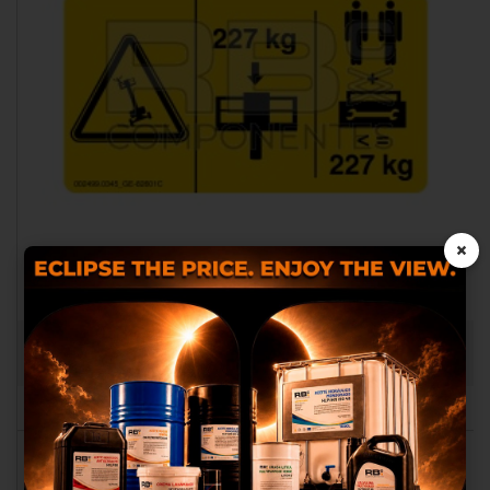
×
Les cookies nous permettent de
personnaliser le contenu et les
AUTOCOLLANT COMPATIBLE REF GE 82601
annonces, d’offrir des
RB002499.0345
fonctionnalités relatives aux médias
sociaux et analyser notre trafic.
Nous partageons également des
informations sur l’utilisation de
notre site avec nos partenaires des
médias sociaux, de publicité et
d’analyse, qui peuvent combiner