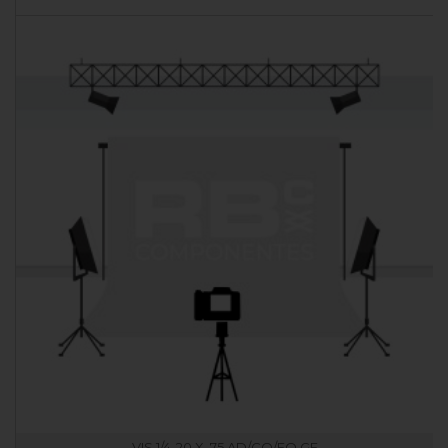
VIS 1/4-20 X .75 AD/CO/EQ GE