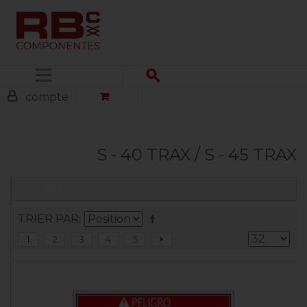
Menu
compte
S - 40 TRAX / S - 45 TRAX
FILTRE
TRIER PAR
1
2
3
4
5