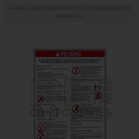
MANIPULATEUR SOULEV+ROTAT S45-S60-S65-S80-S85 (V2)
RB100103.V2