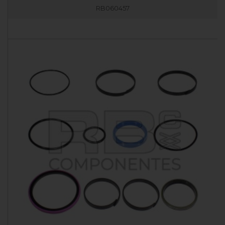
RB060457