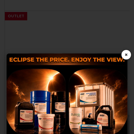
OUTLET
×
Les cookies nous permettent de
personnaliser le contenu et les
annonces, d’offrir des
fonctionnalités relatives aux médias
sociaux et analyser notre trafic.
Nous partageons également des
informations sur l’utilisation de
notre site avec nos partenaires des
médias sociaux, de publicité et
d’analyse, qui peuvent combiner
celles-ci avec autres informations
que vous leurs avez fournies ou