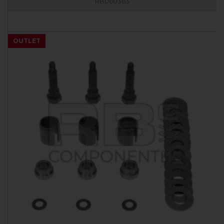
RB060363
OUTLET