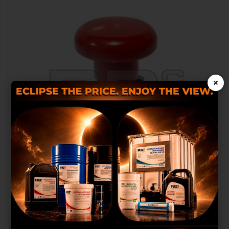
×
Les cookies nous permettent de
personnaliser le contenu et les
annonces, d’offrir des
fonctionnalités relatives aux médias
sociaux et analyser notre trafic.
Nous partageons également des
informations sur l’utilisation de
notre site avec nos partenaires des
médias sociaux, de publicité et
d’analyse, qui peuvent combiner
celles-ci avec autres informations
que vous leurs avez fournies ou
ARRET D'URGENCE AD/CO/EQ LGM - JC - SB
qu’ils ont collectées lors de votre