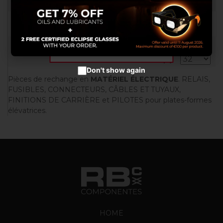
RB010062
utilisation de leurs services.
Configurer les cookies
Accepter les cookies
TRIER PAR
1 article(s)
Don't show again
Pièces de rechange en
MATÉRIEL ÉLECTRIQUE
. RELAIS,
FUSIBLES, CONNECTEURS, CÂBLES ET TUYAUX,
FINITIONS DE CARRIÈRE et PILOTES pour plates-formes
élévatrices.
HOME