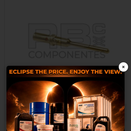
×
Les cookies nous permettent de
personnaliser le contenu et les
annonces, d’offrir des
fonctionnalités relatives aux médias
sociaux et analyser notre trafic.
TERM,PIN,SOLID,20-24AWG GOLD
Nous partageons également des
RB016679
informations sur l’utilisation de
notre site avec nos partenaires des
médias sociaux, de publicité et
d’analyse, qui peuvent combiner