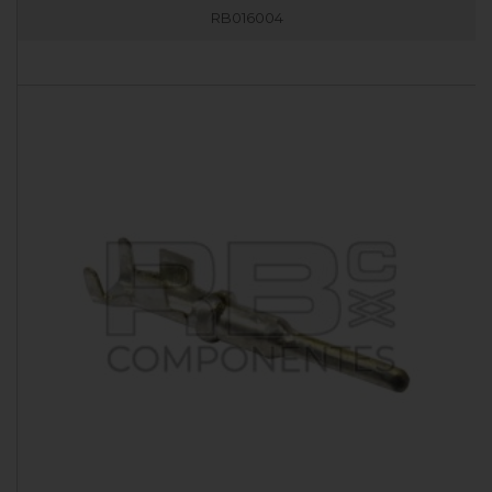
RB016004