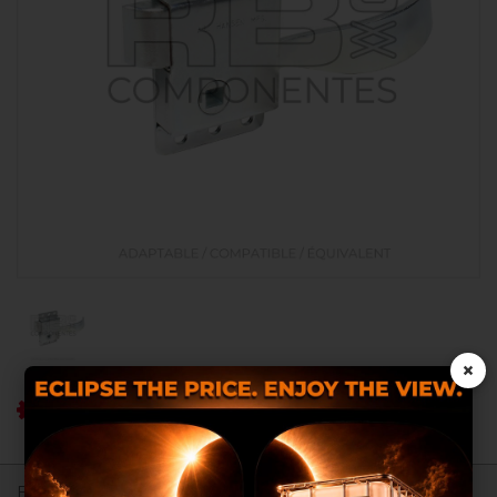
×
Ref RB: RB008033
Les cookies nous permettent de
personnaliser le contenu et les
annonces, d’offrir des
Enregistrez--vous pour consulter les prix.
fonctionnalités relatives aux médias