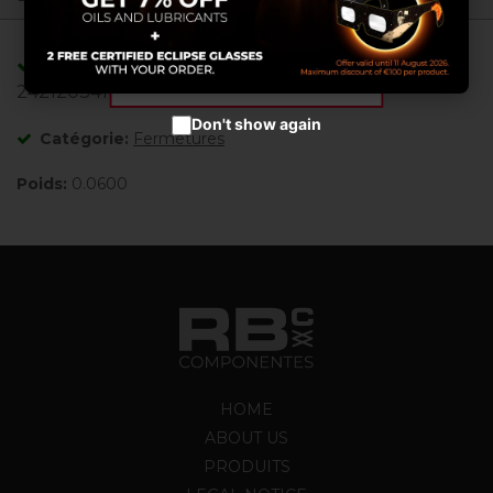
Configurer les cookies
Accepter les cookies
Adaptable/Compatible avec les références:
2421203410 ,
Don't show again
Catégorie:
Fermetures
Poids:
0.0600
HOME
ABOUT US
PRODUITS